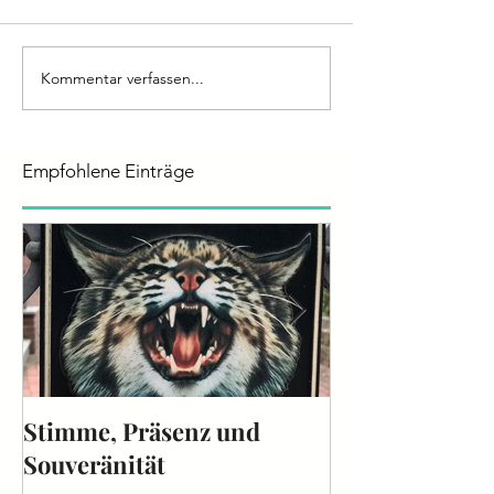
Kommentar verfassen...
Empfohlene Einträge
Stimme, Präsenz und
Die Stimme - 
Souveränität
2025