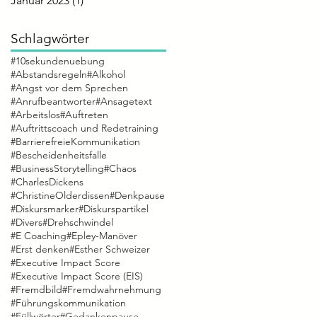
Januar 2023
(1)
1 Beitrag
Schlagwörter
#10sekundenuebung
#Abstandsregeln
#Alkohol
#Angst vor dem Sprechen
#Anrufbeantworter
#Ansagetext
#Arbeitslos
#Auftreten
#Auftrittscoach und Redetraining
#BarrierefreieKommunikation
#Bescheidenheitsfalle
#BusinessStorytelling
#Chaos
#CharlesDickens
#ChristineOlderdissen
#Denkpause
#Diskursmarker
#Diskurspartikel
#Divers
#Drehschwindel
#E Coaching
#Epley-Manöver
#Erst denken
#Esther Schweizer
#Executive Impact Score
#Executive Impact Score (EIS)
#Fremdbild
#Fremdwahrnehmung
#Führungskommunikation
#Füllwörter
#Gedankenpause