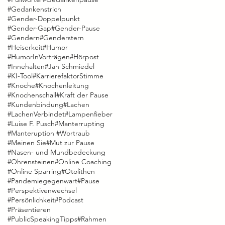
#Gedankenstrich
#Gender-Doppelpunkt
#Gender-Gap
#Gender-Pause
#Gendern
#Genderstern
#Heiserkeit
#Humor
#HumorInVorträgen
#Hörpost
#Innehalten
#Jan Schmiedel
#KI-Tool
#KarrierefaktorStimme
#Knoche
#Knochenleitung
#Knochenschall
#Kraft der Pause
#Kundenbindung
#Lachen
#LachenVerbindet
#Lampenfieber
#Luise F. Pusch
#Manterrupting
#Manteruption #Wortraub
#Meinen Sie
#Mut zur Pause
#Nasen- und Mundbedeckung
#Ohrensteinen
#Online Coaching
#Online Sparring
#Otolithen
#Pandemiegegenwart
#Pause
#Perspektivenwechsel
#Persönlichkeit
#Podcast
#Präsentieren
#PublicSpeakingTipps
#Rahmen