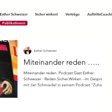
Esther Schweizer
Sicher wirken!
Vorträge
AuftrittsCoach
Publikationen
Esther Schweizer
Miteinander reden …..
Miteinander reden. Podcast Gast Esther
Schweizer - Reden.Sicher.Wirken - im Gespräch
mit Jan Schmiedel in seinem Podcast "Zuhause
im Leben".