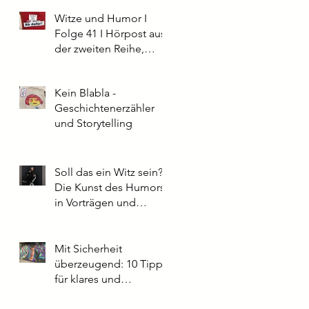
Witze und Humor I
Folge 41 I Hörpost aus
der zweiten Reihe,
Parkett
Kein Blabla -
Geschichtenerzähler
und Storytelling
Soll das ein Witz sein?
Die Kunst des Humors
in Vorträgen und
Präsentationen: Tipps
aus der Praxis
Mit Sicherheit
überzeugend: 10 Tipps
für klares und
souveränes