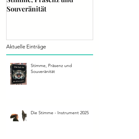
Stimme, Präsenz und
Die Stimme - 
Souveränität
2025
Aktuelle Einträge
Stimme, Präsenz und
Souveränität
Die Stimme - Instrument 2025