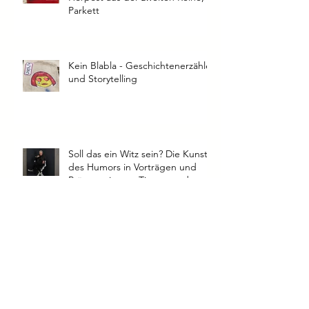
Witze und Humor I Folge 41 I
Hörpost aus der zweiten Reihe,
Parkett
Kein Blabla - Geschichtenerzähler
und Storytelling
Soll das ein Witz sein? Die Kunst
des Humors in Vorträgen und
Präsentationen: Tipps aus der
Praxis
Mit Sicherheit überzeugend: 10
Tipps für klares und souveränes
Sprechtempo