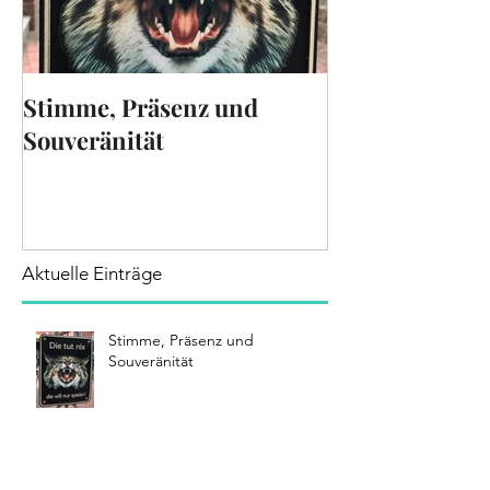
Stimme, Präsenz und
Die Stimme - 
Souveränität
2025
Aktuelle Einträge
Stimme, Präsenz und
Souveränität