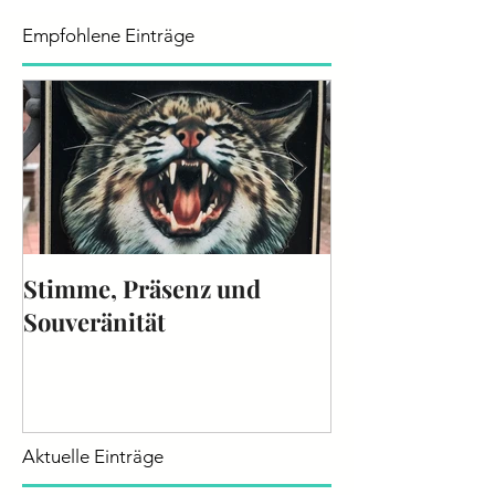
Empfohlene Einträge
Stimme, Präsenz und
Die Stimme - 
Souveränität
2025