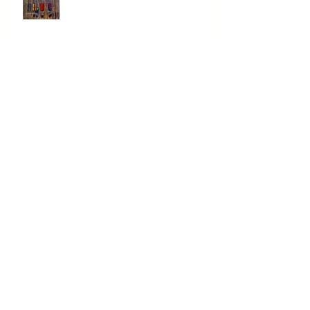
Reden zu Weihnachten
Kopfstand-Methode -
eingefahrene Denkweisen
verändern
Witze und Humor I Folge 41 I
Hörpost aus der zweiten Reihe,
Parkett
Kein Blabla - Geschichtenerzähler
und Storytelling