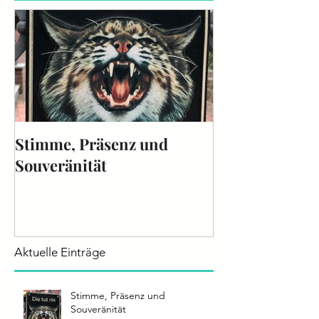
Empfohlene Einträge
Stimme, Präsenz und
Die Stimme - 
Souveränität
2025
Aktuelle Einträge
Stimme, Präsenz und