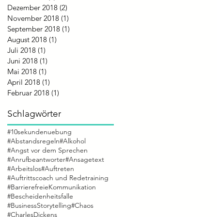
Dezember 2018
(2)
2 Beiträge
November 2018
(1)
1 Beitrag
September 2018
(1)
1 Beitrag
August 2018
(1)
1 Beitrag
Juli 2018
(1)
1 Beitrag
Juni 2018
(1)
1 Beitrag
Mai 2018
(1)
1 Beitrag
April 2018
(1)
1 Beitrag
Februar 2018
(1)
1 Beitrag
Schlagwörter
#10sekundenuebung
#Abstandsregeln
#Alkohol
#Angst vor dem Sprechen
#Anrufbeantworter
#Ansagetext
#Arbeitslos
#Auftreten
#Auftrittscoach und Redetraining
#BarrierefreieKommunikation
#Bescheidenheitsfalle
#BusinessStorytelling
#Chaos
#CharlesDickens