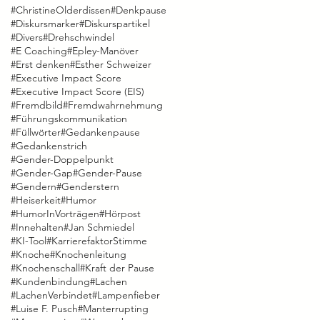
#ChristineOlderdissen
#Denkpause
#Diskursmarker
#Diskurspartikel
#Divers
#Drehschwindel
#E Coaching
#Epley-Manöver
#Erst denken
#Esther Schweizer
#Executive Impact Score
#Executive Impact Score (EIS)
#Fremdbild
#Fremdwahrnehmung
#Führungskommunikation
#Füllwörter
#Gedankenpause
#Gedankenstrich
#Gender-Doppelpunkt
#Gender-Gap
#Gender-Pause
#Gendern
#Genderstern
#Heiserkeit
#Humor
#HumorInVorträgen
#Hörpost
#Innehalten
#Jan Schmiedel
#KI-Tool
#KarrierefaktorStimme
#Knoche
#Knochenleitung
#Knochenschall
#Kraft der Pause
#Kundenbindung
#Lachen
#LachenVerbindet
#Lampenfieber
#Luise F. Pusch
#Manterrupting