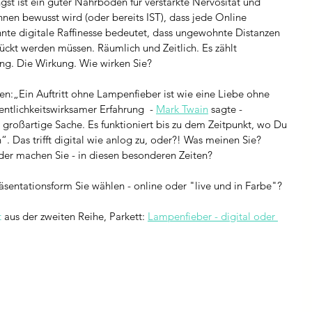
t ist ein guter Nährboden für verstärkte Nervosität und 
en bewusst wird (oder bereits IST), dass jede Online 
nte digitale Raffinesse bedeutet, dass ungewohnte Distanzen 
ückt werden müssen. Räumlich und Zeitlich. Es zählt 
ng. Die Wirkung. Wie wirken Sie? 
en:„Ein Auftritt ohne Lampenfieber ist wie eine Liebe ohne 
entlichkeitswirksamer Erfahrung  -
Mark Twain
 sagte - 
 großartige Sache. Es funktioniert bis zu dem Zeitpunkt, wo Du 
“. Das trifft digital wie anlog zu, oder?! Was meinen Sie? 
er machen Sie - in diesen besonderen Zeiten?
sentationsform Sie wählen - online oder "live und in Farbe"? 
t
 aus der zweiten Reihe, Parkett: 
Lampenfieber - digital oder 