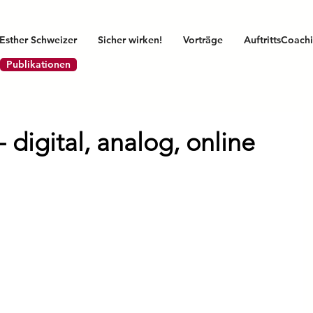
Esther Schweizer
Sicher wirken!
Vorträge
AuftrittsCoach
Publikationen
 digital, analog, online