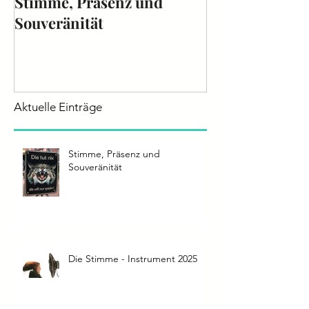
Stimme, Präsenz und
Die Stimme - 
Souveränität
2025
Aktuelle Einträge
Stimme, Präsenz und
Souveränität
Die Stimme - Instrument 2025