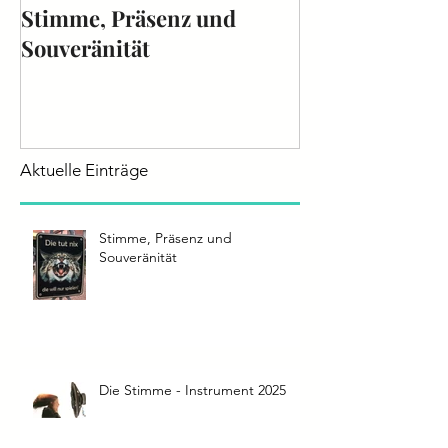
Stimme, Präsenz und
Die Stimme - 
Souveränität
2025
Aktuelle Einträge
Stimme, Präsenz und
Souveränität
Die Stimme - Instrument 2025