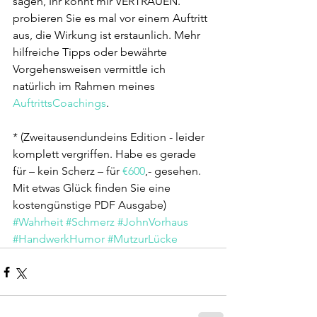
sagen, Ihr könnt mir VERTRAUEN." 
probieren Sie es mal vor einem Auftritt 
aus, die Wirkung ist erstaunlich. Mehr 
hilfreiche Tipps oder bewährte 
Vorgehensweisen vermittle ich 
natürlich im Rahmen meines 
AuftrittsCoachings
.
* (Zweitausendundeins Edition - leider 
komplett vergriffen. Habe es gerade 
für – kein Scherz – für 
€600
,- gesehen. 
Mit etwas Glück finden Sie eine 
kostengünstige PDF Ausgabe)
#Wahrheit
#Schmerz
#JohnVorhaus
#HandwerkHumor
#MutzurLücke