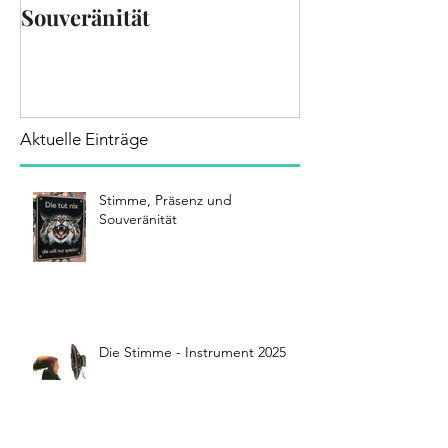
Stimme, Präsenz und
Die Stimme - 
Souveränität
2025
Aktuelle Einträge
Stimme, Präsenz und
Souveränität
Die Stimme - Instrument 2025