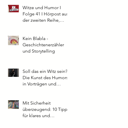
Witze und Humor I
Folge 41 I Hörpost aus
der zweiten Reihe,
Parkett
Kein Blabla -
Geschichtenerzähler
und Storytelling
Soll das ein Witz sein?
Die Kunst des Humors
in Vorträgen und
Präsentationen: Tipps
aus der Praxis
Mit Sicherheit
überzeugend: 10 Tipps
für klares und
souveränes