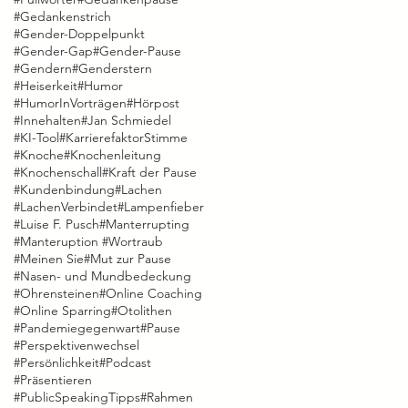
#Gedankenstrich
#Gender-Doppelpunkt
#Gender-Gap
#Gender-Pause
#Gendern
#Genderstern
#Heiserkeit
#Humor
#HumorInVorträgen
#Hörpost
#Innehalten
#Jan Schmiedel
#KI-Tool
#KarrierefaktorStimme
#Knoche
#Knochenleitung
#Knochenschall
#Kraft der Pause
#Kundenbindung
#Lachen
#LachenVerbindet
#Lampenfieber
#Luise F. Pusch
#Manterrupting
#Manteruption #Wortraub
#Meinen Sie
#Mut zur Pause
#Nasen- und Mundbedeckung
#Ohrensteinen
#Online Coaching
#Online Sparring
#Otolithen
#Pandemiegegenwart
#Pause
#Perspektivenwechsel
#Persönlichkeit
#Podcast
#Präsentieren
#PublicSpeakingTipps
#Rahmen