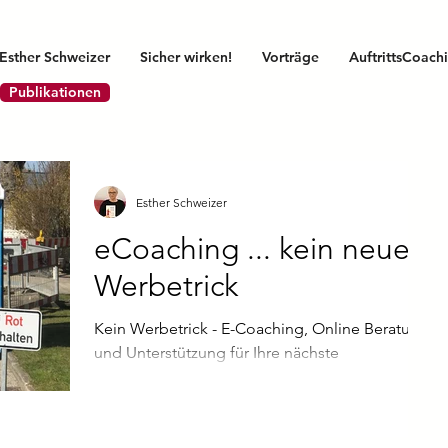
Esther Schweizer
Sicher wirken!
Vorträge
AuftrittsCoach
Publikationen
Esther Schweizer
eCoaching ... kein neuer
Werbetrick
Kein Werbetrick - E-Coaching, Online Beratung
und Unterstützung für Ihre nächste
Präsentation, Rede oder Vortrag ...