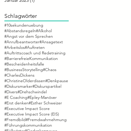
Januar 2023
(1)
1 Beitrag
Schlagwörter
#10sekundenuebung
#Abstandsregeln
#Alkohol
#Angst vor dem Sprechen
#Anrufbeantworter
#Ansagetext
#Arbeitslos
#Auftreten
#Auftrittscoach und Redetraining
#BarrierefreieKommunikation
#Bescheidenheitsfalle
#BusinessStorytelling
#Chaos
#CharlesDickens
#ChristineOlderdissen
#Denkpause
#Diskursmarker
#Diskurspartikel
#Divers
#Drehschwindel
#E Coaching
#Epley-Manöver
#Erst denken
#Esther Schweizer
#Executive Impact Score
#Executive Impact Score (EIS)
#Fremdbild
#Fremdwahrnehmung
#Führungskommunikation
#Füllwörter
#Gedankenpause