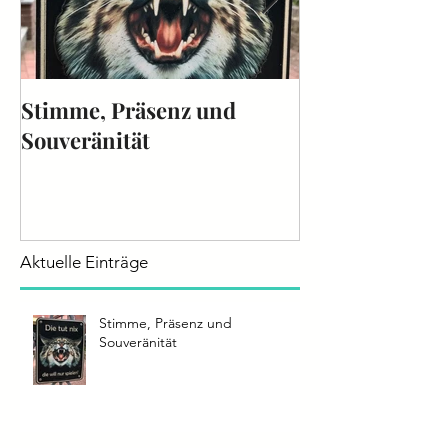
Stimme, Präsenz und
Die Stimme - 
Souveränität
2025
Aktuelle Einträge
Stimme, Präsenz und
Souveränität