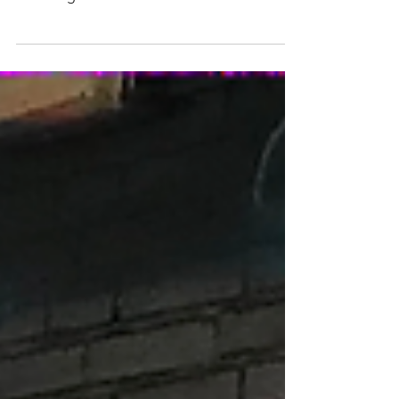
Hörpost aus der zweiten Reihe, Parkett.
Worum geht's?! Witze und Humor. Haben
Sie sich schon...