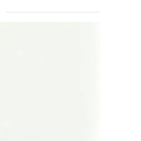
Mit Sicherheit überzeugend: 10 Tipps für
klares und souveränes Sprechtempo Liebe
Leserin, lieber Leser, sie gehören zu den...