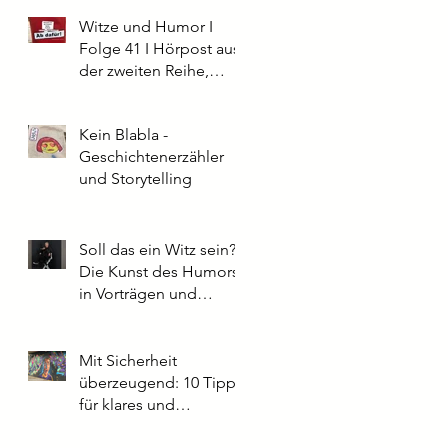
Witze und Humor I
Folge 41 I Hörpost aus
der zweiten Reihe,
Parkett
Kein Blabla -
Geschichtenerzähler
und Storytelling
Soll das ein Witz sein?
Die Kunst des Humors
in Vorträgen und
Präsentationen: Tipps
aus der Praxis
Mit Sicherheit
überzeugend: 10 Tipps
für klares und
souveränes