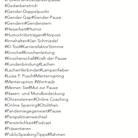
#Gedankenstrich
#Gender-Doppelpunkt
#Gender-Gap
#Gender-Pause
#Gendern
#Genderstern
#Heiserkeit
#Humor
#HumorInVorträgen
#Hörpost
#Innehalten
#Jan Schmiedel
#KI-Tool
#KarrierefaktorStimme
#Knoche
#Knochenleitung
#Knochenschall
#Kraft der Pause
#Kundenbindung
#Lachen
#LachenVerbindet
#Lampenfieber
#Luise F. Pusch
#Manterrupting
#Manteruption #Wortraub
#Meinen Sie
#Mut zur Pause
#Nasen- und Mundbedeckung
#Ohrensteinen
#Online Coaching
#Online Sparring
#Otolithen
#Pandemiegegenwart
#Pause
#Perspektivenwechsel
#Persönlichkeit
#Podcast
#Präsentieren
#PublicSpeakingTipps
#Rahmen