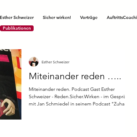
Esther Schweizer
Sicher wirken!
Vorträge
AuftrittsCoach
Publikationen
Esther Schweizer
Miteinander reden …..
Miteinander reden. Podcast Gast Esther
Schweizer - Reden.Sicher.Wirken - im Gespräch
mit Jan Schmiedel in seinem Podcast "Zuhause
im Leben".