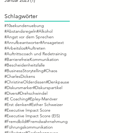
Januar 2023
(1)
1 Beitrag
Schlagwörter
#10sekundenuebung
#Abstandsregeln
#Alkohol
#Angst vor dem Sprechen
#Anrufbeantworter
#Ansagetext
#Arbeitslos
#Auftreten
#Auftrittscoach und Redetraining
#BarrierefreieKommunikation
#Bescheidenheitsfalle
#BusinessStorytelling
#Chaos
#CharlesDickens
#ChristineOlderdissen
#Denkpause
#Diskursmarker
#Diskurspartikel
#Divers
#Drehschwindel
#E Coaching
#Epley-Manöver
#Erst denken
#Esther Schweizer
#Executive Impact Score
#Executive Impact Score (EIS)
#Fremdbild
#Fremdwahrnehmung
#Führungskommunikation
#Füllwörter
#Gedankenpause