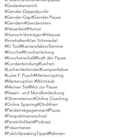
#Gedankenstrich
#Gender-Doppelpunkt
#Gender-Gap
#Gender-Pause
#Gendern
#Genderstern
#Heiserkeit
#Humor
#HumorInVorträgen
#Hörpost
#Innehalten
#Jan Schmiedel
#KI-Tool
#KarrierefaktorStimme
#Knoche
#Knochenleitung
#Knochenschall
#Kraft der Pause
#Kundenbindung
#Lachen
#LachenVerbindet
#Lampenfieber
#Luise F. Pusch
#Manterrupting
#Manteruption #Wortraub
#Meinen Sie
#Mut zur Pause
#Nasen- und Mundbedeckung
#Ohrensteinen
#Online Coaching
#Online Sparring
#Otolithen
#Pandemiegegenwart
#Pause
#Perspektivenwechsel
#Persönlichkeit
#Podcast
#Präsentieren
#PublicSpeakingTipps
#Rahmen