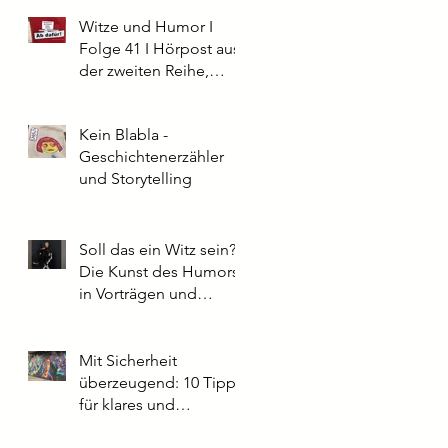
Witze und Humor I
Folge 41 I Hörpost aus
der zweiten Reihe,
Parkett
Kein Blabla -
Geschichtenerzähler
und Storytelling
Soll das ein Witz sein?
Die Kunst des Humors
in Vorträgen und
Präsentationen: Tipps
aus der Praxis
Mit Sicherheit
überzeugend: 10 Tipps
für klares und
souveränes