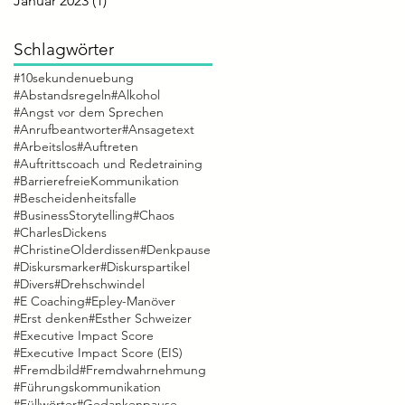
Januar 2023
(1)
1 Beitrag
Schlagwörter
#10sekundenuebung
#Abstandsregeln
#Alkohol
#Angst vor dem Sprechen
#Anrufbeantworter
#Ansagetext
#Arbeitslos
#Auftreten
#Auftrittscoach und Redetraining
#BarrierefreieKommunikation
#Bescheidenheitsfalle
#BusinessStorytelling
#Chaos
#CharlesDickens
#ChristineOlderdissen
#Denkpause
#Diskursmarker
#Diskurspartikel
#Divers
#Drehschwindel
#E Coaching
#Epley-Manöver
#Erst denken
#Esther Schweizer
#Executive Impact Score
#Executive Impact Score (EIS)
#Fremdbild
#Fremdwahrnehmung
#Führungskommunikation
#Füllwörter
#Gedankenpause