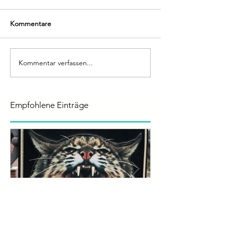
Kommentare
Kommentar verfassen...
Empfohlene Einträge
Stimme, Präsenz und
Die Stimme - 