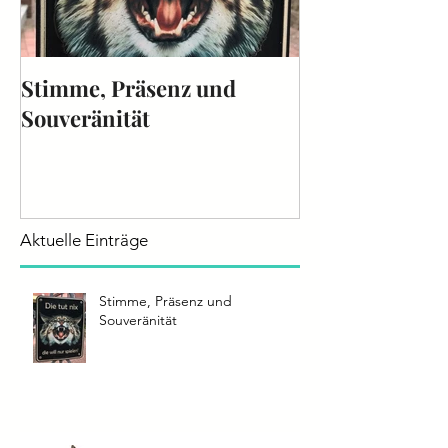
Stimme, Präsenz und
Die Stimme - 
Souveränität
2025
Aktuelle Einträge
Stimme, Präsenz und
Souveränität